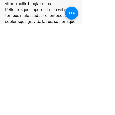
vitae, mollis feugiat risus.
Pellentesque imperdiet nibh vel ex
tempus malesuada. Pellentesque
scelerisque gravida lacus, scelerisque
lobortis sapien tincidunt at. Nunc
iaculis porttitor ante, et faucibus velit
rhoncus at. Vestibulum vestibulum
accumsan neque, eget lobortis velit
dictum ac.
Morbi nec urna ultrices, volutpat nibh
ac, congue mi. Phasellus ac turpis nec
nisi varius pretium. Mauris sit amet
pulvinar sem, ac fermentum sem.
Aenean vehicula dui facilisis.
Back to photos
Lesley Dooley - Duty Officer
Lorem ipsum dolor sit amet,
consectetur adipiscing elit. Maecenas